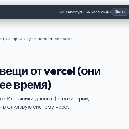
Кейсы
Услуги
FAQ
Блог
Гайды
RU
l (они прям жгут в последнее время)
вещи от vercel (они
ее время)
тов Источники данных (репозитории,
я в файловую систему через