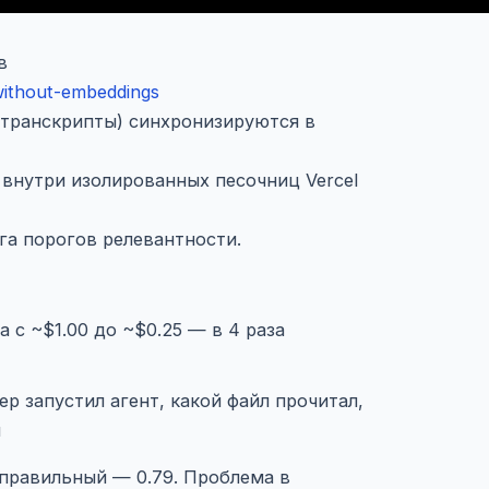
в
without-embeddings
 транскрипты) синхронизируются в
t внутри изолированных песочниц Vercel
га порогов релевантности.
 с ~$1.00 до ~$0.25 — в 4 раза
p запустил агент, какой файл прочитал,
ы
 правильный — 0.79. Проблема в