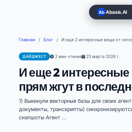
Abasis.AI
Главная
/
Блог
/
И еще 2 интересные вещи от verce
2 мин чтения
23 марта 2026 г.
ДАЙДЖЕСТ
И еще 2 интересные 
прям жгут в последн
1) Выкинули векторные базы для своих аген
документы, транскрипты) синхронизируютс
снапшоты Агент ...