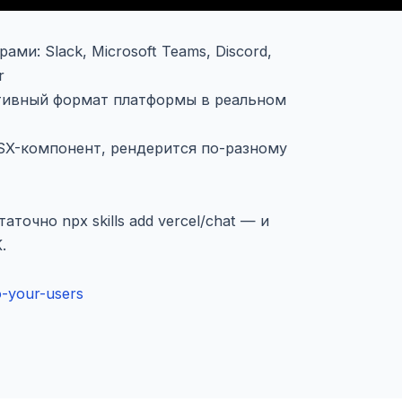
и: Slack, Microsoft Teams, Discord,
r
тивный формат платформы в реальном
JSX-компонент, рендерится по-разному
таточно npx skills add vercel/chat — и
.
o-your-users