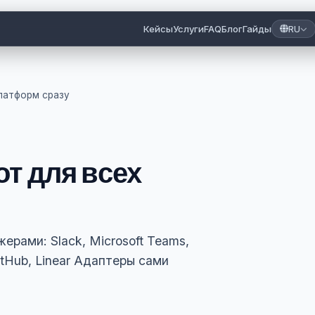
Кейсы
Услуги
FAQ
Блог
Гайды
RU
платформ сразу
от для всех
рами: Slack, Microsoft Teams,
itHub, Linear Адаптеры сами