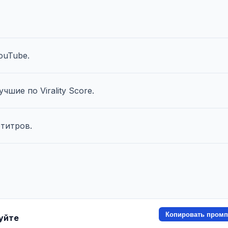
ouTube.
шие по Virality Score.
бтитров.
Копировать промп
зуйте