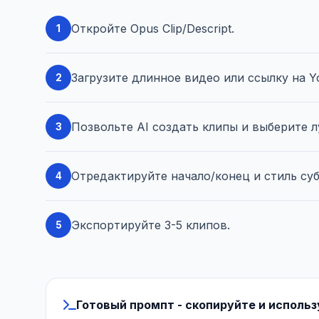
Откройте Opus Clip/Descript.
1
Загрузите длинное видео или ссылку на Y
2
Позвольте AI создать клипы и выберите луч
3
Отредактируйте начало/конец и стиль су
4
Экспортируйте 3-5 клипов.
5
Готовый промпт - скопируйте и исполь