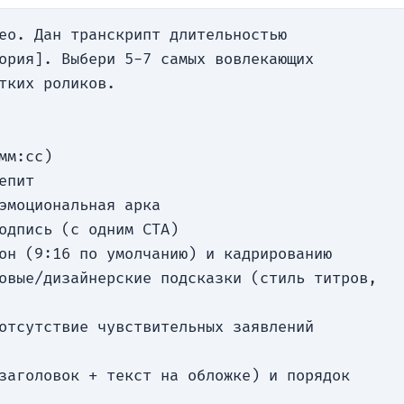
ео. Дан транскрипт длительностью 
ория]. Выбери 5-7 самых вовлекающих 
тких роликов.

м:сс)

пит

эмоциональная арка

одпись (с одним CTA)

он (9:16 по умолчанию) и кадрированию

овые/дизайнерские подсказки (стиль титров, 
отсутствие чувствительных заявлений

заголовок + текст на обложке) и порядок 