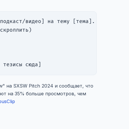
подкаст/видео] на тему [тема]. Определи 5
скроллить)

 тезисы сюда]
ow" на SXSW Pitch 2024 и сообщает, что
ают на 35% больше просмотров, чем
pusClip