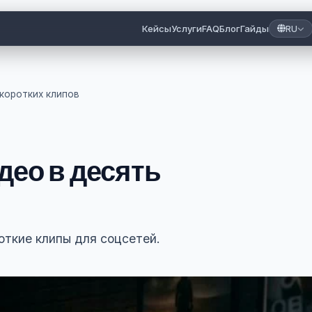
Кейсы
Услуги
FAQ
Блог
Гайды
RU
коротких клипов
део в десять
откие клипы для соцсетей.