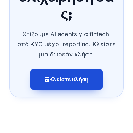
ς;
Χτίζουμε AI agents για fintech:
από KYC μέχρι reporting. Κλείστε
μια δωρεάν κλήση.
Κλείστε κλήση