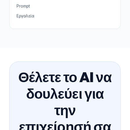
Prompt
Εργαλεία
Θέλετε το AI να
δουλεύει για
την
επιχείρησή σα